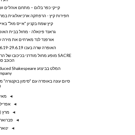
קייקי כפר בלום – מתחם אוהלים וש
חפירות קיץ - הרפתקה ארכיאולוגית במר
קיץ שמח בקניון "אייס מול" באי
גראנד פינאלה - מחול בבית האו
אורפנד לנד מארחים את מירה ע
האופרה שרה בעכו 27.6.19-29.6.19
SACRE מופע מחול מודרני בכיכובו של הר
הכוכב סרג
המלט בביצוע ced Shakespeare
mpany
סיום עונה באופרה עם "סימון בוקנגרה" 
ו
מאי
◄
אפריל
◄
מרץ
)
◄
פברואר
◄
ינואר
◄