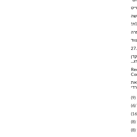
ייט
שה
לת!
פרה
ווד
קדן
...
Redu
Co
מאת
רדי
(9)
(6)
(16
(8)
(8)