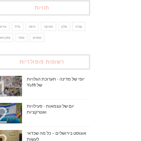
תוויות
נצרת
מלון
מוזיקה
חיפה
גליל
אירופ
שופינג
צפת
צפון האר
רשומות פופולריות
יופי של מדינה - תערוכת הגלויות
של Yoffi
יום של עצמאות - פעילויות
ואטרקציות
אוגוסט בירושלים – כל מה שכדאי
לעשות