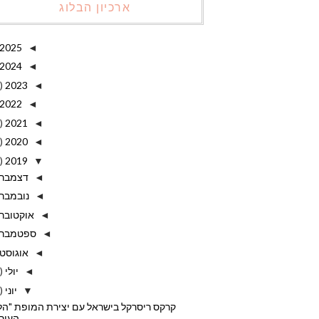
ארכיון הבלוג
2025
◄
2024
◄
)
2023
◄
2022
◄
)
2021
◄
)
2020
◄
)
2019
▼
דצמבר
◄
נובמבר
◄
אוקטובר
◄
ספטמבר
◄
אוגוסט
◄
יולי
)
◄
יוני
)
▼
קרקס ריסרקל בישראל עם יצירת המופת "הלי
העירו