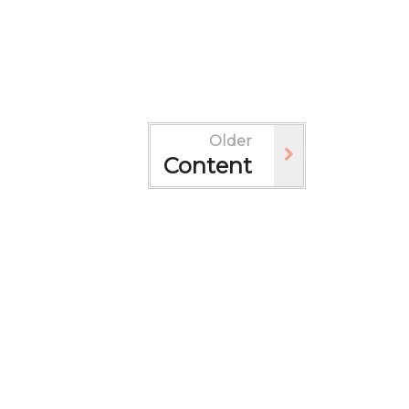
Older
Content