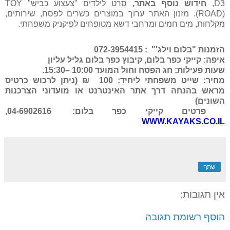
D3
,
חידוש נוסף באתר,
סרט לילדים "צעצוע כביש"
TOY
ROAD)
). מזנון האתר ערוך במוצרים כשרים לפסח, שירותים,
מקלחות, מים חמים ומרחבי דשא מטופחים לפיקניק משפחתי.
הזמנות "בלום וילג'"
: 072-3954415
איפה: קייקי כפר בלום, קיבוץ כפר בלום גליל עליון
שעות פעילות: חג הפסח וחול המועד 10:00 –15:30.
מחיר: שייט משפחתי ליחיד: 100
₪ (ניתן לרכוש כרטיס
מראש בהנחה דרך אתר האינטרנט או מועדוני הצרכנות
השונים)
פרטים קייקי כפר בלום:
04-6902616
,
WWW.KAYAKS.CO.IL
שתף
אין תגובות:
הוסף רשומת תגובה