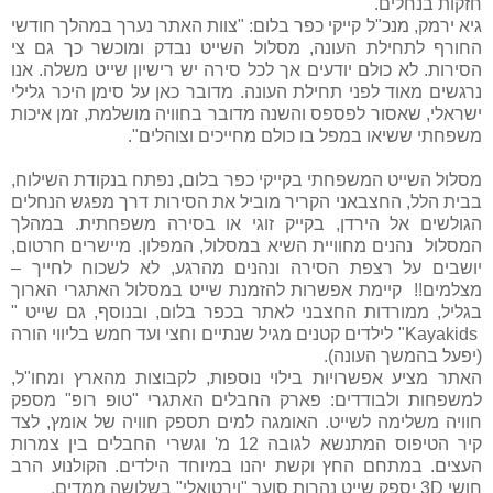
חזקות בנחלים.
גיא ירמק, מנכ"ל קייקי כפר בלום: "צוות האתר נערך במהלך חודשי
החורף לתחילת העונה, מסלול השייט נבדק ומוכשר כך גם צי
הסירות. לא כולם יודעים אך לכל סירה יש רישיון שייט משלה. אנו
נרגשים מאוד לפני תחילת העונה. מדובר כאן על סימן היכר גלילי
ישראלי, שאסור לפספס והשנה מדובר בחוויה מושלמת, זמן איכות
משפחתי ששיאו במפל בו כולם מחייכים וצוהלים".
מסלול השייט המשפחתי בקייקי כפר בלום, נפתח בנקודת השילוח,
בבית הלל, החצבאני הקריר מוביל את הסירות דרך מפגש הנחלים
הגולשים אל הירדן, בקייק זוגי או בסירה משפחתית. במהלך
המסלול
נהנים מחוויית השיא במסלול, המפלון. מיישרים חרטום,
יושבים על רצפת הסירה ונהנים מהרגע, לא לשכוח לחייך –
מצלמים!!
קיימת אפשרות להזמנת שייט במסלול האתגרי הארוך
בגליל, ממורדות החצבני לאתר בכפר בלום, ובנוסף, גם שייט "
Kayakids
" לילדים קטנים מגיל שנתיים וחצי ועד חמש בליווי הורה
(יפעל בהמשך העונה).
האתר מציע אפשרויות בילוי נוספות, לקבוצות מהארץ ומחו"ל,
למשפחות ולבודדים: פארק החבלים האתגרי "טופ רופ" מספק
חוויה משלימה לשייט. האומגה למים תספק חוויה של אומץ, לצד
קיר הטיפוס המתנשא לגובה 12 מ' וגשרי החבלים בין צמרות
העצים. במתחם החץ וקשת יהנו במיוחד הילדים. הקולנוע הרב
חושי
D
3 יספק שייט נהרות סוער "וירטואלי" בשלושה ממדים.