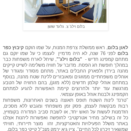
בלום וילג' צ. גלעד שושן
לאון בלום
, ראש ממשלת צרפת המנוח, על שמו הוקם
קיבוץ כפר
בלום
לפני 76 שנה, לא היה מדמיין
לעצמו כי על שמו יוקם גם
מתחם קמפינג חדיש -
"בלום וילג'"
, שיחל לארח משפחות כבר
במהלך חופשת חג הפסח. מדובר על חוויה משלימה לשייט קייקים
מהנה בירדן ולפארק החבלים באתר, מתחם מסודר ומגודר של
אוהלים משפחתיים ממוזגים ומאובזרים ללינת שטח מהנה, בנוסף
במתחם אוהלי קולמן חדשים (ללא מזגן), בהם החוויה של הטבע
מורגשת עוד יותר ולחרוצים קיימת האפשרות להגיע למתחם
הקמפינג ולבנות אוהל באופן עצמאי.
"טרנד לינות השטח תופס תאוצה בשנים האחרונות, משפחות
רבות מבקשות לעצמן, פסק זמן משפחתי ומגבש ללא מסכים,
הזדמנות לעשות על האש יחד, או לשבת סביב המדורה בקומזיץ,
כל זה בשילוב מחיר אטרקטיבי לחופשה ואפשרות ליהנות אצלנו
באתר משלל הפעילויות והאטרקציות, זהו
מוצר תיירותי, חוויתי
שמשאיר זיכרון לכל החיים", ציין גיא ירמק מנכ"ל קייקי כפר בלום.