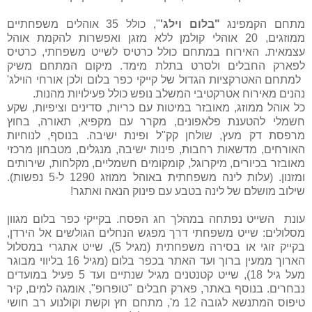
מתחם הקמפינג
"בלום וילג'
", כולל 35 אוהלים משפחתיים
ממוזגים, 20 אוהלי קולמן ללא מזגן ואפשרות להקמת אוהל
עצמאית. האירוח במתחם כולל כרטיס לשייט משפחתי, כרטיס
לפארק החבלים ולסרט בתלת מימד. מיקום המתחם משיק
למתחם האטרקציות הגדול של קייקי כפר בלום ולכן אורחי הוילג'
נהנים מאירוח אטרקטיבי המשלב נופש כולל פעילויות מהנות.
כל אוהל ממוזג, מאובזר במיטות עם כריות, סדינים וציפיות, שקע
חשמלי להטענת פלאפונים, מקרר עם מקפיא, תאורה, בחוץ
מרפסת דק מעץ, שולחן קק"ל ופינת ישיבה. בנוסף, לנוחיות
האורחים, מדשאות רחבות, פינות ישיבה, מנגלים, מטבחון מרכזי
מאובזר בכיורים, מיקרוגל, קומקומים חשמליים, מקלחות, שירותים
ומזנון. (עלות לינה משפחתית באוהל ממוזג 1290 ל-5 נפשות).
שילוב מושלם של לינה בטבע עם פינוק הנאה ואתגר!
עונת
השייט נפתחה במהלך חג הפסח. בקייקי כפר בלום מגוון
מסלולים: שייט משפחתי דרך מפגש הנחלים הגולשים אל הירדן,
בקייק זוגי או בסירה משפחתית (מגיל 5), שייט אתגרי במסלול
הארוך ממעין ברוך ועד האתר בכפר בלום (מגיל 16 בליווי מבוגר
מעל גיל 18), שייט קטנטנים מגיל שנתיים ועד 5 פעיל במועדים
נבחרים. בנוסף באתר, פארק חבלים "טופרופ", אומגה למים, קיר
טיפוס המתנשא לגובה 12 מ', מתחם חץ וקשת וקולנוע רב חושי